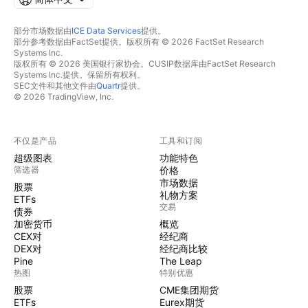
部分市场数据由
ICE Data Services
提供。
部分参考数据由FactSet提供。版权所有 © 2026 FactSet Research
Systems Inc.
版权所有 © 2026 美国银行家协会。CUSIP数据库由FactSet Research
Systems Inc.提供。保留所有权利。
SEC文件和其他文件由
Quartr
提供。
© 2026 TradingView, Inc.
不仅是产品
工具和订阅
超级图表
功能特色
筛选器
价格
市场数据
股票
礼物方案
ETFs
交易
债券
加密货币
概览
CEX对
经纪商
DEX对
经纪商比较
Pine
The Leap
热图
特别优惠
股票
CME集团期货
ETFs
Eurex期货