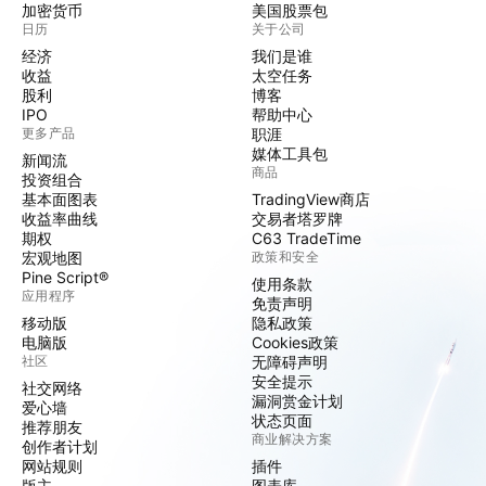
加密货币
美国股票包
日历
关于公司
经济
我们是谁
收益
太空任务
股利
博客
IPO
帮助中心
更多产品
职涯
媒体工具包
新闻流
商品
投资组合
基本面图表
TradingView商店
收益率曲线
交易者塔罗牌
期权
C63 TradeTime
宏观地图
政策和安全
Pine Script®
使用条款
应用程序
免责声明
移动版
隐私政策
电脑版
Cookies政策
社区
无障碍声明
安全提示
社交网络
漏洞赏金计划
爱心墙
状态页面
推荐朋友
商业解决方案
创作者计划
网站规则
插件
版主
图表库