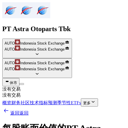
PT Astra Otoparts Tbk
AUTO
Indonesia Stock Exchange
AUTO
Indonesia Stock Exchange
AUTO
Indonesia Stock Exchange
AUTO
Indonesia Stock Exchange
休市
没有交易
没有交易
概览
财务
社区
技术指标
预测
季节性
ETFs
更多
返回
返回