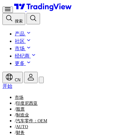
搜索
产品
社区
市场
经纪商
更多
CN
开始
市场
/
印度尼西亚
/
股票
/
制造业
/
汽车零件：OEM
/
AUTO
/
财务