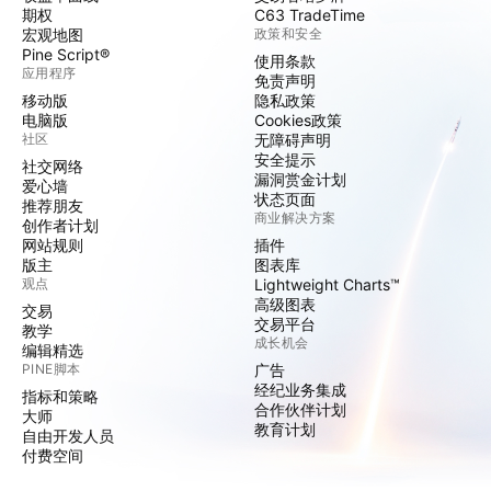
期权
C63 TradeTime
宏观地图
政策和安全
Pine Script®
使用条款
应用程序
免责声明
移动版
隐私政策
电脑版
Cookies政策
社区
无障碍声明
安全提示
社交网络
漏洞赏金计划
爱心墙
状态页面
推荐朋友
商业解决方案
创作者计划
网站规则
插件
版主
图表库
观点
Lightweight Charts™
高级图表
交易
交易平台
教学
成长机会
编辑精选
PINE脚本
广告
经纪业务集成
指标和策略
合作伙伴计划
大师
教育计划
自由开发人员
付费空间