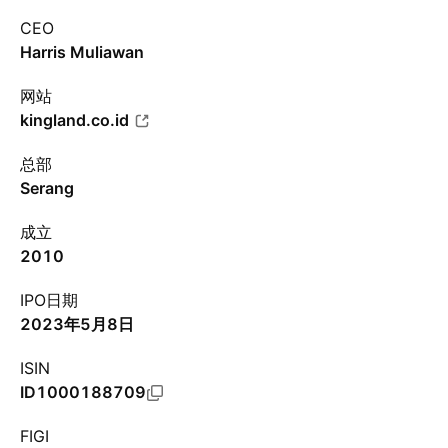
CEO
Harris Muliawan
网站
kingland.co.id
总部
Serang
成立
2010
IPO日期
2023年5月8日
ISIN
ID1000188709
FIGI