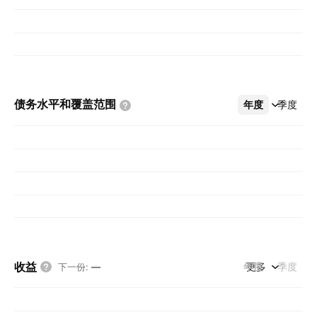
债务水平和覆盖范围
年度
更多
季度
收益
年度
更多
季度
下一份
:
—