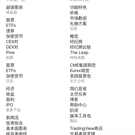
超级图表
功能特色
筛选器
价格
市场数据
股票
礼物方案
ETFs
交易
债券
加密货币
概览
CEX对
经纪商
DEX对
经纪商比较
Pine
The Leap
热图
特别优惠
股票
CME集团期货
ETFs
Eurex期货
加密货币
美国股票包
日历
关于公司
经济
我们是谁
收益
太空任务
股利
博客
IPO
帮助中心
更多产品
职涯
媒体工具包
新闻流
商品
投资组合
基本面图表
TradingView商店
收益率曲线
交易者塔罗牌