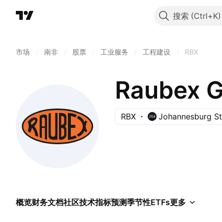
搜索
市场
/
南非
/
股票
/
工业服务
/
工程建设
/
RBX
Raubex G
RBX
Johannesburg S
概览
财务
文档
社区
技术指标
预测
季节性
ETFs
更多