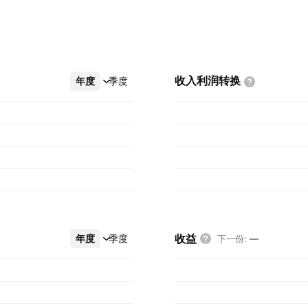
收入利润转换
年度
更多
季度
收益
年度
更多
季度
下一份
:
—