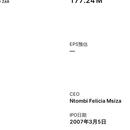
‬
‪177.24 M‬
ZAR
EPS预估
—
CEO
Ntombi Felicia Msiza
IPO日期
2007年3月5日