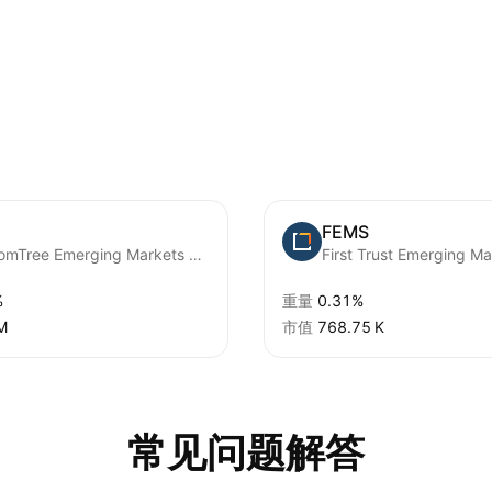
FEMS
WisdomTree Emerging Markets SmallCap Dividend Fund
%
重量
0.31%
M‬
市值
‪768.75 K‬
常见问题解答