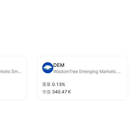
DEM
First Trust Emerging Markets Small Cap AlphaDEX Fund
WisdomTree Emerging Markets High Dividend UCITS ETF USD
重量
0.13%
市值
‪340.47 K‬