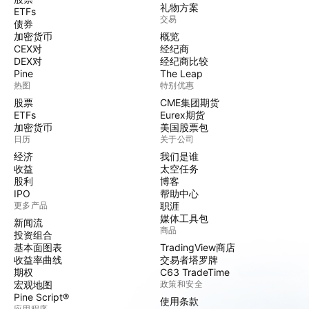
礼物方案
ETFs
交易
债券
加密货币
概览
CEX对
经纪商
DEX对
经纪商比较
Pine
The Leap
热图
特别优惠
股票
CME集团期货
ETFs
Eurex期货
加密货币
美国股票包
日历
关于公司
经济
我们是谁
收益
太空任务
股利
博客
IPO
帮助中心
更多产品
职涯
媒体工具包
新闻流
商品
投资组合
基本面图表
TradingView商店
收益率曲线
交易者塔罗牌
期权
C63 TradeTime
宏观地图
政策和安全
Pine Script®
使用条款
应用程序