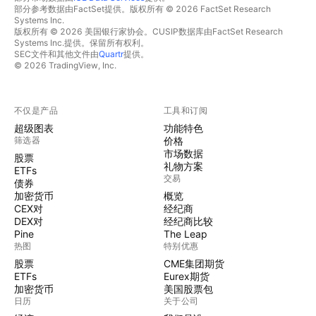
部分参考数据由FactSet提供。版权所有 © 2026 FactSet Research
Systems Inc.
版权所有 © 2026 美国银行家协会。CUSIP数据库由FactSet Research
Systems Inc.提供。保留所有权利。
SEC文件和其他文件由
Quartr
提供。
© 2026 TradingView, Inc.
不仅是产品
工具和订阅
超级图表
功能特色
筛选器
价格
市场数据
股票
礼物方案
ETFs
交易
债券
加密货币
概览
CEX对
经纪商
DEX对
经纪商比较
Pine
The Leap
热图
特别优惠
股票
CME集团期货
ETFs
Eurex期货
加密货币
美国股票包
日历
关于公司