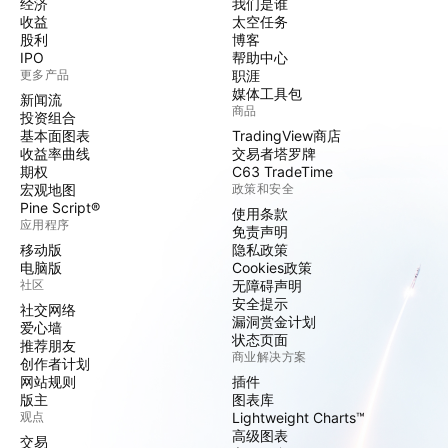
经济
我们是谁
收益
太空任务
股利
博客
IPO
帮助中心
更多产品
职涯
媒体工具包
新闻流
商品
投资组合
基本面图表
TradingView商店
收益率曲线
交易者塔罗牌
期权
C63 TradeTime
宏观地图
政策和安全
Pine Script®
使用条款
应用程序
免责声明
移动版
隐私政策
电脑版
Cookies政策
社区
无障碍声明
安全提示
社交网络
漏洞赏金计划
爱心墙
状态页面
推荐朋友
商业解决方案
创作者计划
网站规则
插件
版主
图表库
观点
Lightweight Charts™
高级图表
交易