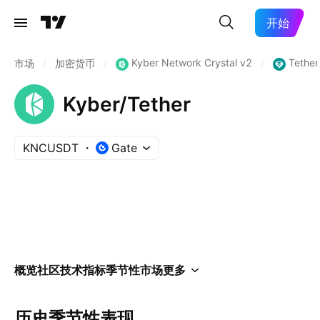
开始
Kyber Network Crystal v2
Tether
市场
/
加密货币
/
/
Kyber/Tether
KNCUSDT
Gate
概览
社区
技术指标
季节性
市场
更多
历史季节性表现