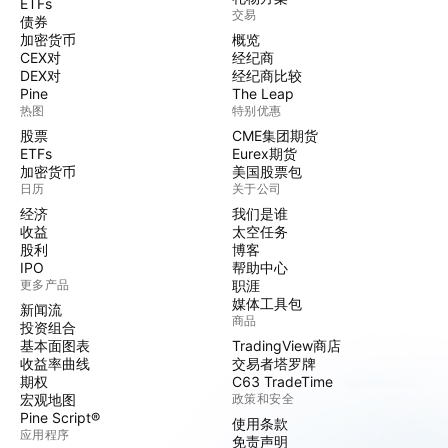
ETFs
交易
债券
加密货币
概览
CEX对
经纪商
DEX对
经纪商比较
Pine
The Leap
热图
特别优惠
股票
CME集团期货
ETFs
Eurex期货
加密货币
美国股票包
日历
关于公司
经济
我们是谁
收益
太空任务
股利
博客
IPO
帮助中心
更多产品
职涯
媒体工具包
新闻流
商品
投资组合
基本面图表
TradingView商店
收益率曲线
交易者塔罗牌
期权
C63 TradeTime
宏观地图
政策和安全
Pine Script®
使用条款
应用程序
免责声明