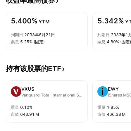
收益率最高债券
5.400%
5.342%
YTM
Y
到期日
2033年6月21日
到期日
2033年1
票息
5.25% (固定)
票息
4.80% (固定
持有该股票的ETF
VXUS
EWY
Vanguard Total International Stock ETF
iShares MSC
重量
0.10%
重量
1.85%
市值
‪643.91 M‬
市值
‪466.38 M‬