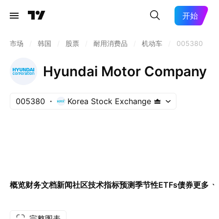
开始
市场
/
韩国
/
股票
/
耐用消费品
/
机动车
/
005380
Hyundai Motor Company
005380
Korea Stock Exchange
概览
财务
文档
新闻
社区
技术指标
预测
季节性
ETFs
债券
更多
完整图表