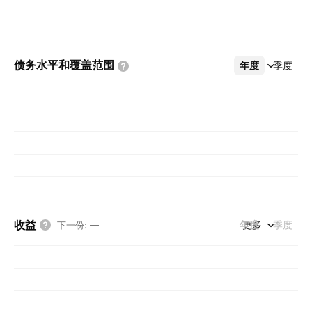
债务水平和覆盖范围
年度
更多
季度
收益
年度
更多
季度
下一份
:
—