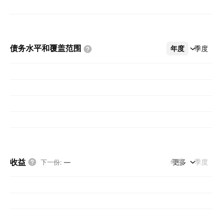
债务水平和覆盖范围
年度
更多
季度
收益
年度
更多
季度
下一份
:
—