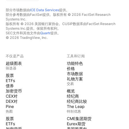
部分市场数据由
ICE Data Services
提供。
部分参考数据由FactSet提供。版权所有 © 2026 FactSet Research
Systems Inc.
版权所有 © 2026 美国银行家协会。CUSIP数据库由FactSet Research
Systems Inc.提供。保留所有权利。
SEC文件和其他文件由
Quartr
提供。
© 2026 TradingView, Inc.
不仅是产品
工具和订阅
超级图表
功能特色
筛选器
价格
市场数据
股票
礼物方案
ETFs
交易
债券
加密货币
概览
CEX对
经纪商
DEX对
经纪商比较
Pine
The Leap
热图
特别优惠
股票
CME集团期货
ETFs
Eurex期货
加密货币
美国股票包