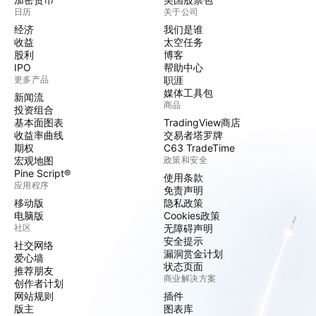
日历
关于公司
经济
我们是谁
收益
太空任务
股利
博客
IPO
帮助中心
更多产品
职涯
媒体工具包
新闻流
商品
投资组合
基本面图表
TradingView商店
收益率曲线
交易者塔罗牌
期权
C63 TradeTime
宏观地图
政策和安全
Pine Script®
使用条款
应用程序
免责声明
移动版
隐私政策
电脑版
Cookies政策
社区
无障碍声明
安全提示
社交网络
漏洞赏金计划
爱心墙
状态页面
推荐朋友
商业解决方案
创作者计划
网站规则
插件
版主
图表库