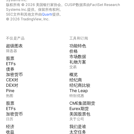
版权所有 © 2026 美国银行家协会。CUSIP数据库由FactSet Research
Systems Inc.提供。保留所有权利。
SEC文件和其他文件由
Quartr
提供。
© 2026 TradingView, Inc.
不仅是产品
工具和订阅
超级图表
功能特色
筛选器
价格
市场数据
股票
礼物方案
ETFs
交易
债券
加密货币
概览
CEX对
经纪商
DEX对
经纪商比较
Pine
The Leap
热图
特别优惠
股票
CME集团期货
ETFs
Eurex期货
加密货币
美国股票包
日历
关于公司
经济
我们是谁
收益
太空任务