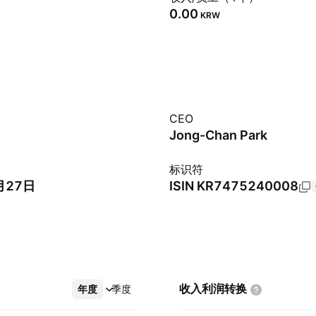
0.00
KRW
CEO
Jong-Chan Park
标识符
月27日
ISIN
KR7475240008
收入利润转换
年度
更多
季度