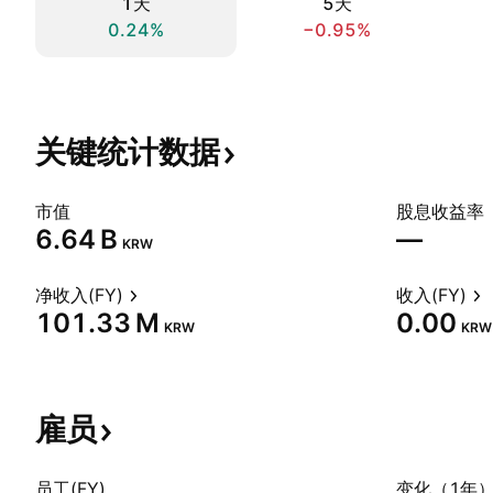
1天
5天
0.24%
−0.95%
关键统计数据
市值
股息收益率
‪6.64 B‬
—
KRW
净收入(FY)
收入(FY)
‪101.33 M‬
0.00
KRW
KRW
雇员
员工(FY)
变化（1年