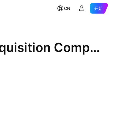
CN
开始
Hana 32 Special Purpose Acquisition Company