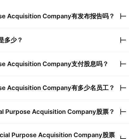
se Acquisition Company
有发布报告吗？
是多少？
se Acquisition Company
支付股息吗？
se Acquisition Company
有多少名员工？
al Purpose Acquisition Company
股票？
cial Purpose Acquisition Company
股票