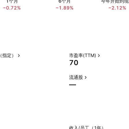
1个月
6个月
今年开始到现
−0.72%
−1.89%
−2.12%
（指定）
市盈率(TTM)
70
流通股
—
）
收入/员工（1年）