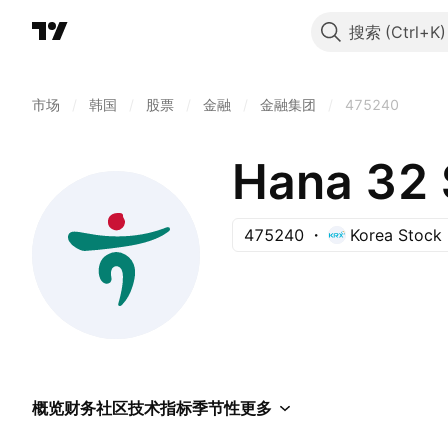
搜索
市场
/
韩国
/
股票
/
金融
/
金融集团
/
475240
475240
Korea Stock
概览
财务
社区
技术指标
季节性
更多