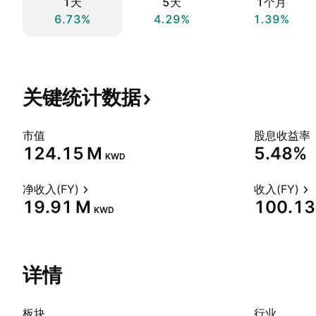
1天
5天
1个月
6.73%
4.29%
1.39%
关键统计数据
市值
股息收益率
‪124.15 M‬
5.48%
KWD
净收入(FY)
收入(FY)
‪19.91 M‬
‪100.13
KWD
详情
板块
行业