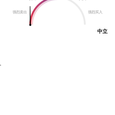
强烈卖出
强烈买入
中立
。