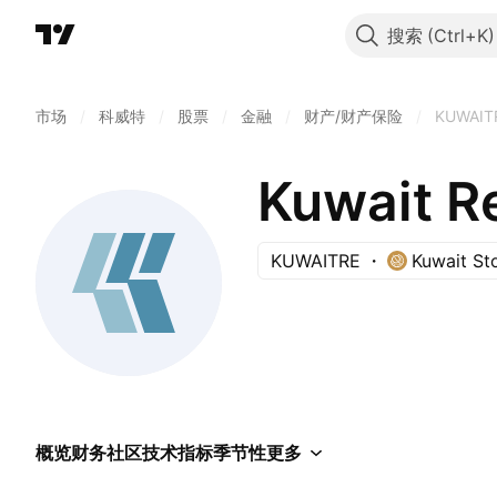
搜索
市场
/
科威特
/
股票
/
金融
/
财产/财产保险
/
KUWAIT
Kuwait R
KUWAITRE
Kuwait St
概览
财务
社区
技术指标
季节性
更多