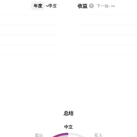
收益
年度
更多
季度
下一份
:
—
总结
中立
卖出
买入