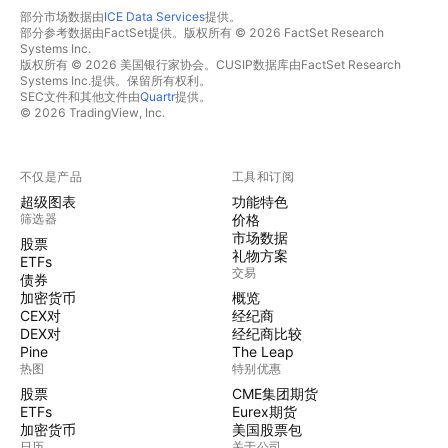
部分市场数据由
ICE Data Services
提供。
部分参考数据由FactSet提供。版权所有 © 2026 FactSet Research
Systems Inc.
版权所有 © 2026 美国银行家协会。CUSIP数据库由FactSet Research
Systems Inc.提供。保留所有权利。
SEC文件和其他文件由
Quartr
提供。
© 2026 TradingView, Inc.
不仅是产品
工具和订阅
超级图表
功能特色
筛选器
价格
市场数据
股票
礼物方案
ETFs
交易
债券
加密货币
概览
CEX对
经纪商
DEX对
经纪商比较
Pine
The Leap
热图
特别优惠
股票
CME集团期货
ETFs
Eurex期货
加密货币
美国股票包
日历
关于公司