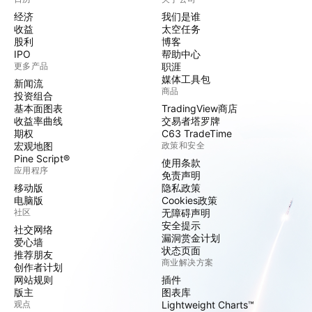
经济
我们是谁
收益
太空任务
股利
博客
IPO
帮助中心
更多产品
职涯
媒体工具包
新闻流
商品
投资组合
基本面图表
TradingView商店
收益率曲线
交易者塔罗牌
期权
C63 TradeTime
宏观地图
政策和安全
Pine Script®
使用条款
应用程序
免责声明
移动版
隐私政策
电脑版
Cookies政策
社区
无障碍声明
安全提示
社交网络
漏洞赏金计划
爱心墙
状态页面
推荐朋友
商业解决方案
创作者计划
网站规则
插件
版主
图表库
观点
Lightweight Charts™