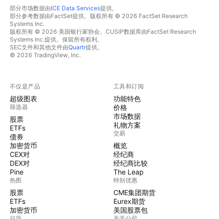
部分市场数据由
ICE Data Services
提供。
部分参考数据由FactSet提供。版权所有 © 2026 FactSet Research
Systems Inc.
版权所有 © 2026 美国银行家协会。CUSIP数据库由FactSet Research
Systems Inc.提供。保留所有权利。
SEC文件和其他文件由
Quartr
提供。
© 2026 TradingView, Inc.
不仅是产品
工具和订阅
超级图表
功能特色
筛选器
价格
市场数据
股票
礼物方案
ETFs
交易
债券
加密货币
概览
CEX对
经纪商
DEX对
经纪商比较
Pine
The Leap
热图
特别优惠
股票
CME集团期货
ETFs
Eurex期货
加密货币
美国股票包
日历
关于公司