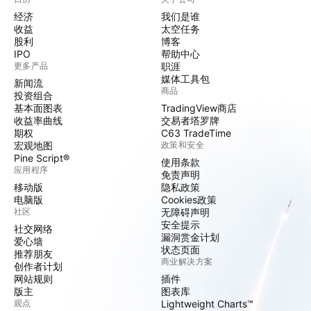
经济
我们是谁
收益
太空任务
股利
博客
IPO
帮助中心
更多产品
职涯
媒体工具包
新闻流
商品
投资组合
基本面图表
TradingView商店
收益率曲线
交易者塔罗牌
期权
C63 TradeTime
宏观地图
政策和安全
Pine Script®
使用条款
应用程序
免责声明
移动版
隐私政策
电脑版
Cookies政策
社区
无障碍声明
安全提示
社交网络
漏洞赏金计划
爱心墙
状态页面
推荐朋友
商业解决方案
创作者计划
网站规则
插件
版主
图表库
观点
Lightweight Charts™