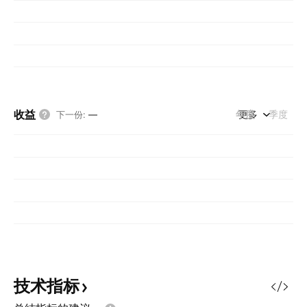
收益
年度
更多
季度
下一份
:
—
技术指标