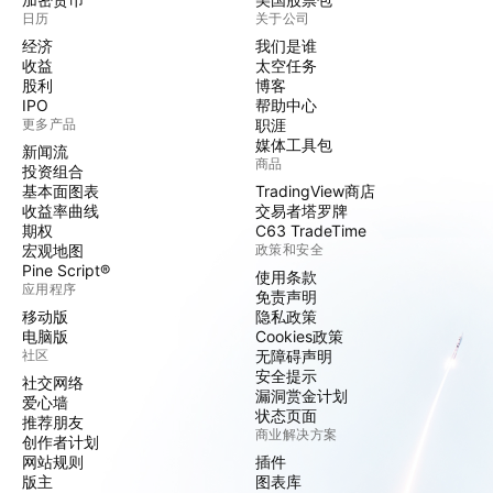
日历
关于公司
经济
我们是谁
收益
太空任务
股利
博客
IPO
帮助中心
更多产品
职涯
媒体工具包
新闻流
商品
投资组合
基本面图表
TradingView商店
收益率曲线
交易者塔罗牌
期权
C63 TradeTime
宏观地图
政策和安全
Pine Script®
使用条款
应用程序
免责声明
移动版
隐私政策
电脑版
Cookies政策
社区
无障碍声明
安全提示
社交网络
漏洞赏金计划
爱心墙
状态页面
推荐朋友
商业解决方案
创作者计划
网站规则
插件
版主
图表库