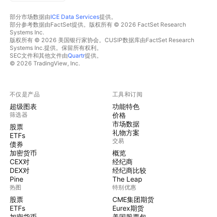
部分市场数据由
ICE Data Services
提供。
部分参考数据由FactSet提供。版权所有 © 2026 FactSet Research
Systems Inc.
版权所有 © 2026 美国银行家协会。CUSIP数据库由FactSet Research
Systems Inc.提供。保留所有权利。
SEC文件和其他文件由
Quartr
提供。
© 2026 TradingView, Inc.
不仅是产品
工具和订阅
超级图表
功能特色
筛选器
价格
市场数据
股票
礼物方案
ETFs
交易
债券
加密货币
概览
CEX对
经纪商
DEX对
经纪商比较
Pine
The Leap
热图
特别优惠
股票
CME集团期货
ETFs
Eurex期货
加密货币
美国股票包