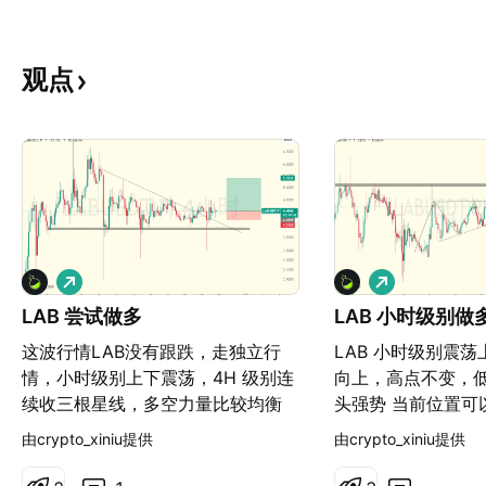
观点
做
做
多
多
LAB 尝试做多
LAB 小时级别做
这波行情LAB没有跟跌，走独立行
LAB 小时级别震
情，小时级别上下震荡，4H 级别连
向上，高点不变，
续收三根星线，多空力量比较均衡
头强势 当前位置可
后续大饼止跌回暖，可能会往上走一
单，做一个中继，
由crypto_xiniu提供
由crypto_xiniu提供
波，目标4.75-5，行情走强能到5.5
力5附近
附近