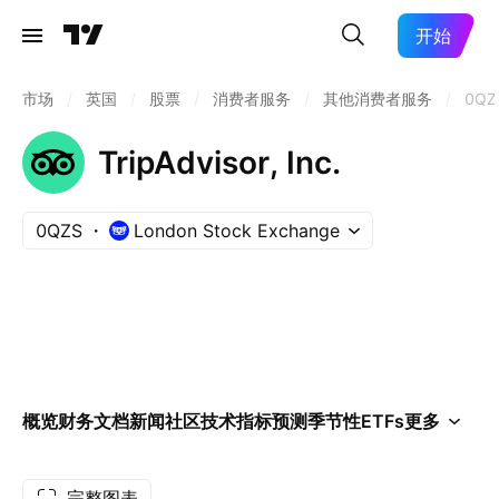
开始
市场
/
英国
/
股票
/
消费者服务
/
其他消费者服务
/
0QZ
TripAdvisor, Inc.
0QZS
London Stock Exchange
概览
财务
文档
新闻
社区
技术指标
预测
季节性
ETFs
更多
完整图表