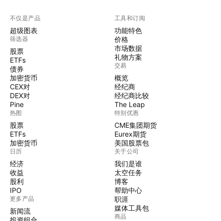
不仅是产品
工具和订阅
超级图表
功能特色
筛选器
价格
市场数据
股票
礼物方案
ETFs
交易
债券
加密货币
概览
CEX对
经纪商
DEX对
经纪商比较
Pine
The Leap
热图
特别优惠
股票
CME集团期货
ETFs
Eurex期货
加密货币
美国股票包
日历
关于公司
经济
我们是谁
收益
太空任务
股利
博客
IPO
帮助中心
更多产品
职涯
媒体工具包
新闻流
商品
投资组合