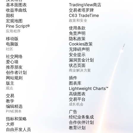
基本面图表
TradingView商店
收益率曲线
交易者塔罗牌
期权
C63 TradeTime
宏观地图
政策和安全
Pine Script®
使用条款
应用程序
免责声明
移动版
隐私政策
电脑版
Cookies政策
社区
无障碍声明
安全提示
社交网络
漏洞赏金计划
爱心墙
状态页面
推荐朋友
商业解决方案
创作者计划
网站规则
插件
版主
图表库
观点
Lightweight Charts™
高级图表
交易
交易平台
教学
成长机会
编辑精选
PINE脚本
广告
经纪业务集成
指标和策略
合作伙伴计划
大师
教育计划
自由开发人员