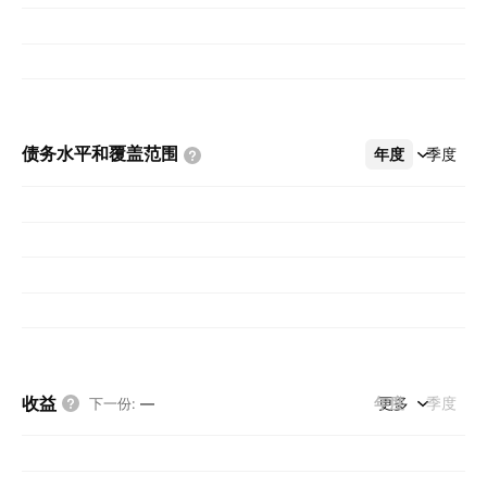
债务水平和覆盖范围
年度
更多
季度
收益
年度
更多
季度
下一份
:
—