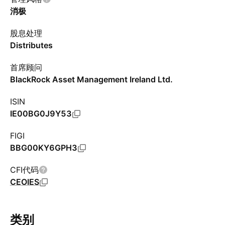
消极
股息处理
Distributes
首席顾问
BlackRock Asset Management Ireland Ltd.
ISIN
IE00BG0J9Y53
FIGI
BBG00KY6GPH3
CFI代码
CEOIES
类别