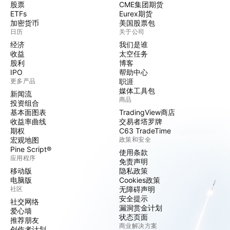
股票
CME集团期货
ETFs
Eurex期货
加密货币
美国股票包
日历
关于公司
经济
我们是谁
收益
太空任务
股利
博客
IPO
帮助中心
更多产品
职涯
媒体工具包
新闻流
商品
投资组合
基本面图表
TradingView商店
收益率曲线
交易者塔罗牌
期权
C63 TradeTime
宏观地图
政策和安全
Pine Script®
使用条款
应用程序
免责声明
移动版
隐私政策
电脑版
Cookies政策
社区
无障碍声明
安全提示
社交网络
漏洞赏金计划
爱心墙
状态页面
推荐朋友
商业解决方案
创作者计划