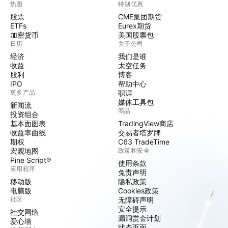
热图
特别优惠
股票
CME集团期货
ETFs
Eurex期货
加密货币
美国股票包
日历
关于公司
经济
我们是谁
收益
太空任务
股利
博客
IPO
帮助中心
更多产品
职涯
媒体工具包
新闻流
商品
投资组合
基本面图表
TradingView商店
收益率曲线
交易者塔罗牌
期权
C63 TradeTime
宏观地图
政策和安全
Pine Script®
使用条款
应用程序
免责声明
移动版
隐私政策
电脑版
Cookies政策
社区
无障碍声明
安全提示
社交网络
漏洞赏金计划
爱心墙
状态页面