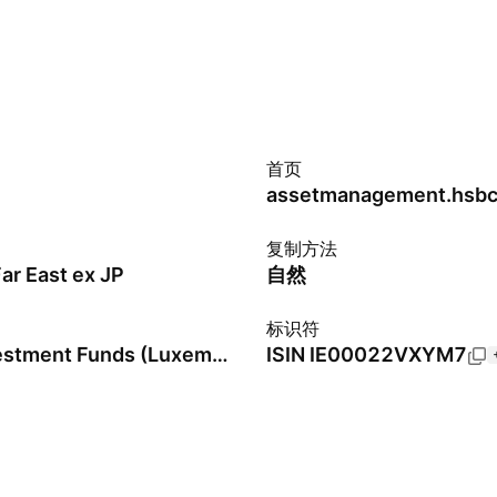
首页
assetmanagement.hsbc
复制方法
ar East ex JP
自然
标识符
HSBC Investment Funds (Luxembourg) SA
ISIN
IE00022VXYM7