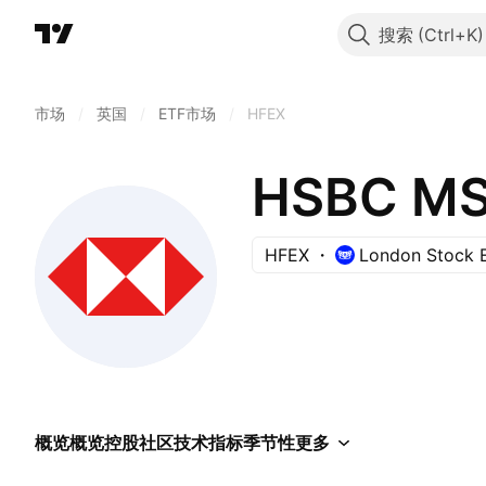
搜索
市场
/
英国
/
ETF市场
/
HFEX
HFEX
London Stock 
概览
概览
控股
社区
技术指标
季节性
更多