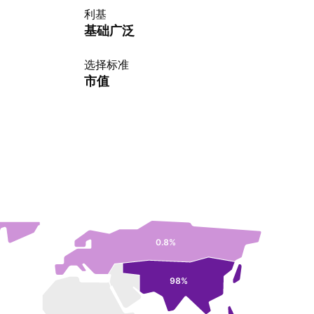
利基
基础广泛
选择标准
市值
0.8%
98%