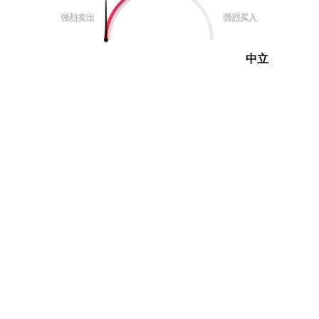
强烈卖出
强烈买入
中立