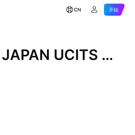
CN
开始
HSBC MSCI AC FAR EAST ex JAPAN UCITS ETF USD