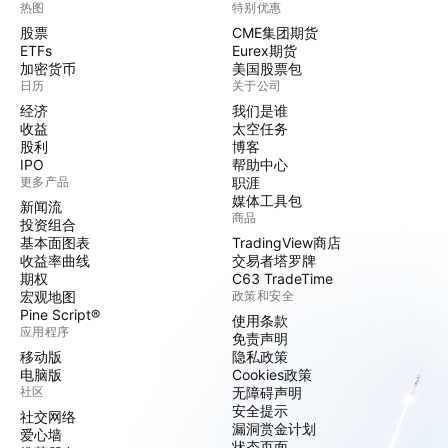
热图
特别优惠
股票
CME集团期货
ETFs
Eurex期货
加密货币
美国股票包
日历
关于公司
经济
我们是谁
收益
太空任务
股利
博客
IPO
帮助中心
更多产品
职涯
媒体工具包
新闻流
商品
投资组合
基本面图表
TradingView商店
收益率曲线
交易者塔罗牌
期权
C63 TradeTime
宏观地图
政策和安全
Pine Script®
使用条款
应用程序
免责声明
移动版
隐私政策
电脑版
Cookies政策
社区
无障碍声明
安全提示
社交网络
漏洞赏金计划
爱心墙
状态页面