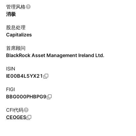
管理风格
消极
股息处理
Capitalizes
首席顾问
BlackRock Asset Management Ireland Ltd.
ISIN
IE00B4L5YX21
FIGI
BBG000PHBPG9
CFI代码
CEOGES