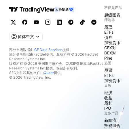
不仅是产品
人类制造
超级图表
筛选器
股票
ETFs
简体中文
债券
加密货币
CEX对
部分市场数据由
ICE Data Services
提供。
DEX对
部分参考数据由FactSet提供。版权所有 © 2026 FactSet
Pine
Research Systems Inc.
热图
版权所有 © 2026 美国银行家协会。CUSIP数据库由FactSet
Research Systems Inc.提供。保留所有权利。
股票
SEC文件和其他文件由
Quartr
提供。
ETFs
© 2026 TradingView, Inc.
加密货币
日历
经济
收益
股利
IPO
更多产品
新闻流
投资组合