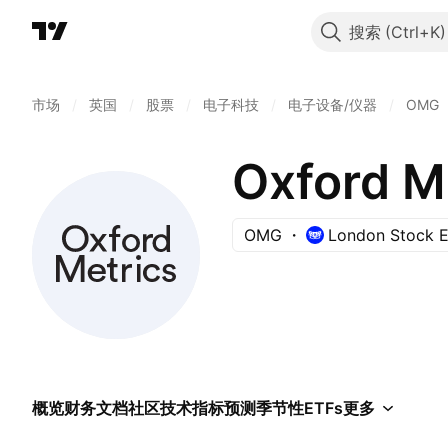
搜索
市场
/
英国
/
股票
/
电子科技
/
电子设备/仪器
/
OMG
Oxford M
OMG
London Stock 
概览
财务
文档
社区
技术指标
预测
季节性
ETFs
更多