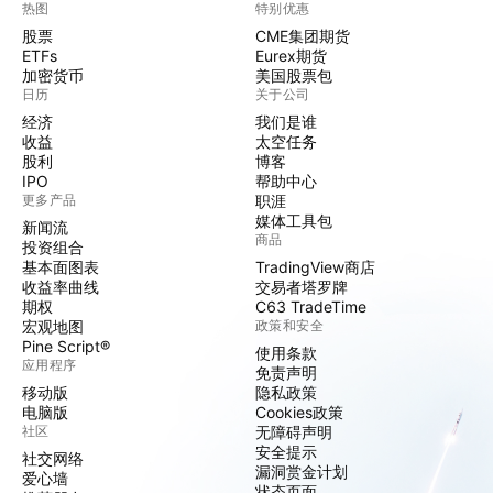
热图
特别优惠
股票
CME集团期货
ETFs
Eurex期货
加密货币
美国股票包
日历
关于公司
经济
我们是谁
收益
太空任务
股利
博客
IPO
帮助中心
更多产品
职涯
媒体工具包
新闻流
商品
投资组合
基本面图表
TradingView商店
收益率曲线
交易者塔罗牌
期权
C63 TradeTime
宏观地图
政策和安全
Pine Script®
使用条款
应用程序
免责声明
移动版
隐私政策
电脑版
Cookies政策
社区
无障碍声明
安全提示
社交网络
漏洞赏金计划
爱心墙
状态页面