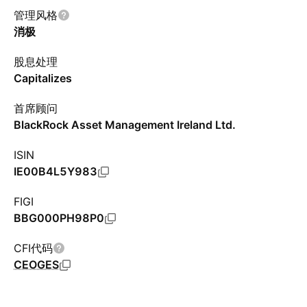
管理风格
消极
股息处理
Capitalizes
首席顾问
BlackRock Asset Management Ireland Ltd.
ISIN
IE00B4L5Y983
FIGI
BBG000PH98P0
CFI代码
CEOGES