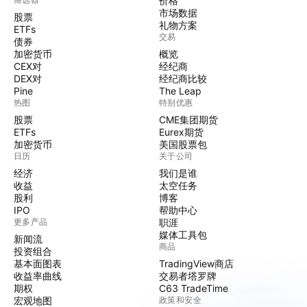
价格
市场数据
股票
礼物方案
ETFs
交易
债券
加密货币
概览
CEX对
经纪商
DEX对
经纪商比较
Pine
The Leap
热图
特别优惠
股票
CME集团期货
ETFs
Eurex期货
加密货币
美国股票包
日历
关于公司
经济
我们是谁
收益
太空任务
股利
博客
IPO
帮助中心
更多产品
职涯
媒体工具包
新闻流
商品
投资组合
基本面图表
TradingView商店
收益率曲线
交易者塔罗牌
期权
C63 TradeTime
宏观地图
政策和安全