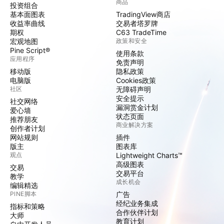
商品
投资组合
基本面图表
TradingView商店
收益率曲线
交易者塔罗牌
期权
C63 TradeTime
宏观地图
政策和安全
Pine Script®
使用条款
应用程序
免责声明
移动版
隐私政策
电脑版
Cookies政策
社区
无障碍声明
安全提示
社交网络
漏洞赏金计划
爱心墙
状态页面
推荐朋友
商业解决方案
创作者计划
网站规则
插件
版主
图表库
观点
Lightweight Charts™
高级图表
交易
交易平台
教学
成长机会
编辑精选
PINE脚本
广告
经纪业务集成
指标和策略
合作伙伴计划
大师
教育计划