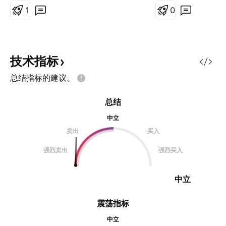
0.4730附近，减半仓，推保护。 第
1
0
二目标位看0.7800附近，再减半
仓，推保护。 第三目标位看1.2880
附近，再减半仓，推保护。 尾仓随
它去，减仓推保护。
技术指标
总结指标的建议。
总结
中立
卖出
买入
强烈卖出
强烈买入
中立
震荡指标
中立