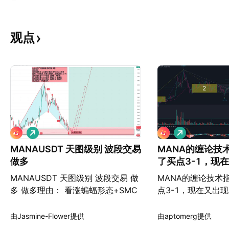
观点
做
做
多
多
MANAUSDT 天图级别 波段交易
MANA的缠论技
做多
了买点3-1，现在
的买点
MANAUSDT 天图级别 波段交易 做
MANA的缠论技术
多 做多理由： 看涨蝙蝠形态+SMC
点3-1，现在又出现
看涨订单块+看涨PINBAR=做多 现
信号丝滑地捕捉到
价0.2655附近，直接入场做多，止
进场位置，有这样
由Jasmine-Flower提供
由aptomerg提供
损位放在0.2120. 第一目标位看
亏钱都难。