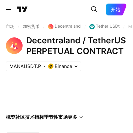
开始
Decentraland
Tether USDt
市场
/
加密货币
/
/
/
M
Decentraland / TetherUS
PERPETUAL CONTRACT
MANAUSDT.P
Binance
概览
社区
技术指标
季节性
市场
更多