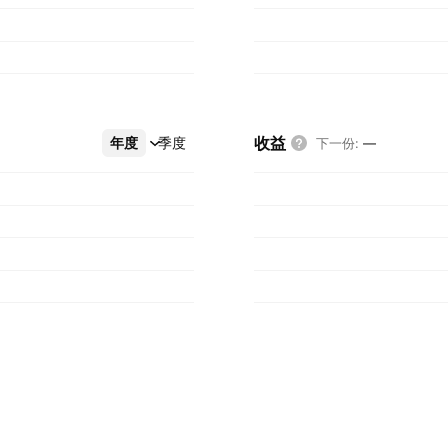
收益
年度
更多
季度
下一份
:
—