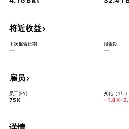
‪4.16 B‬
‪32.41 B
EUR
将近收益
下次报告日期
报告期
—
—
雇员
员工(FY)
变化（1年
‪75 K‬
‪−1.8 K‬
−2
详情