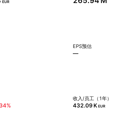
‬
‪265.94 M‬
EUR
EPS预估
—
）
收入/员工（1年）
.34%
‪432.09 K‬
EUR