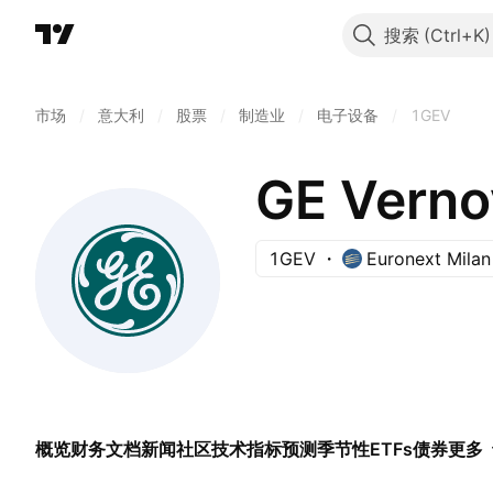
搜索
市场
/
意大利
/
股票
/
制造业
/
电子设备
/
1GEV
GE Verno
1GEV
Euronext Milan
概览
财务
文档
新闻
社区
技术指标
预测
季节性
ETFs
债券
更多