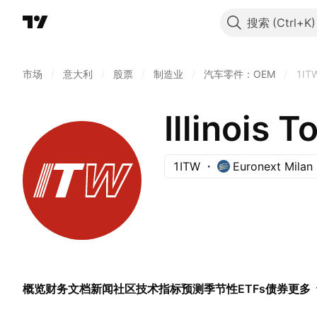
搜索
市场
/
意大利
/
股票
/
制造业
/
汽车零件：OEM
/
1IT
Illinois T
1ITW
Euronext Milan
概览
财务
文档
新闻
社区
技术指标
预测
季节性
ETFs
债券
更多