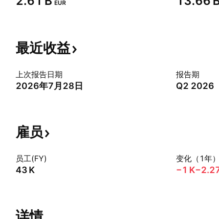
‪2.61 B‬
‪13.66 B
EUR
最近收益
上次报告日期
报告期
2026年7月28日
Q2 2026
雇员
员工(FY)
变化（1年
‪43 K‬
‪−1 K‬
−2.2
详情