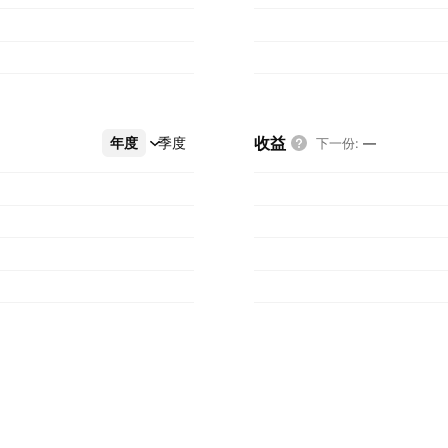
收益
年度
更多
季度
下一份
:
—