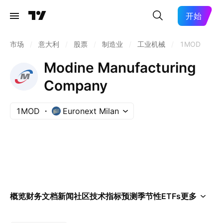
开始
市场
/
意大利
/
股票
/
制造业
/
工业机械
/
1MOD
Modine Manufacturing
Company
1MOD
Euronext Milan
概览
财务
文档
新闻
社区
技术指标
预测
季节性
ETFs
更多