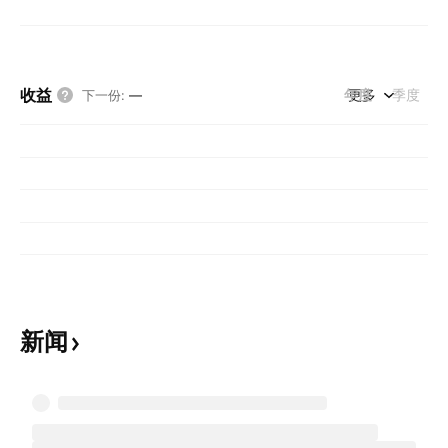
收益
年度
更多
季度
下一份
:
—
新闻