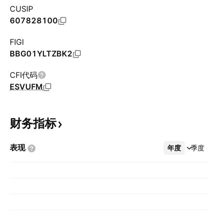
CUSIP
607828100
FIGI
BBG01YLTZBK2
CFI代码
ESVUFM
财务指标
表现
年度
更多
季度