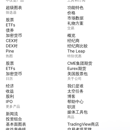
不仅是产品
工具和订阅
超级图表
功能特色
筛选器
价格
市场数据
股票
礼物方案
ETFs
交易
债券
加密货币
概览
CEX对
经纪商
DEX对
经纪商比较
Pine
The Leap
热图
特别优惠
股票
CME集团期货
ETFs
Eurex期货
加密货币
美国股票包
日历
关于公司
经济
我们是谁
收益
太空任务
股利
博客
IPO
帮助中心
更多产品
职涯
媒体工具包
新闻流
商品
投资组合
基本面图表
TradingView商店
收益率曲线
交易者塔罗牌