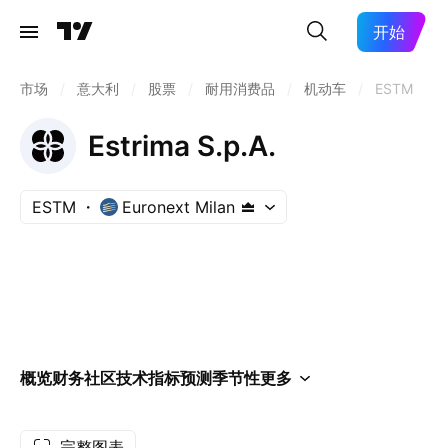
开始
市场
/
意大利
/
股票
/
耐用消费品
/
机动车
/
ESTM
Estrima S.p.A.
ESTM
Euronext Milan
概览
财务
社区
技术指标
预测
季节性
更多
完整图表