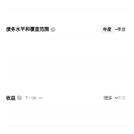
债务水平和覆盖范围
年度
更多
季度
收益
年度
更多
季度
下一份
:
—