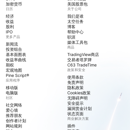
加密货币
美国股票包
日历
关于公司
经济
我们是谁
收益
太空任务
股利
博客
IPO
帮助中心
更多产品
职涯
媒体工具包
新闻流
商品
投资组合
基本面图表
TradingView商店
收益率曲线
交易者塔罗牌
期权
C63 TradeTime
宏观地图
政策和安全
Pine Script®
使用条款
应用程序
免责声明
移动版
隐私政策
电脑版
Cookies政策
社区
无障碍声明
安全提示
社交网络
漏洞赏金计划
爱心墙
状态页面
推荐朋友
商业解决方案
创作者计划
网站规则
插件