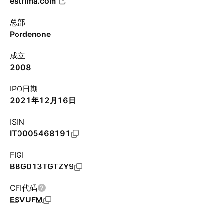
estrima.com
总部
Pordenone
成立
2008
IPO日期
2021年12月16日
ISIN
IT0005468191
FIGI
BBG013TGTZY9
CFI代码
ESVUFM