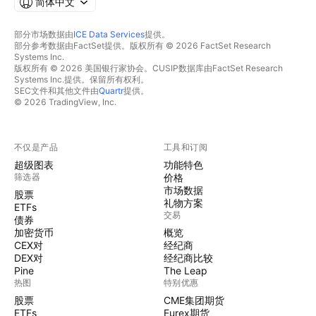
简体中文
部分市场数据由
ICE Data Services
提供。
部分参考数据由FactSet提供。版权所有 © 2026 FactSet Research
Systems Inc.
版权所有 © 2026 美国银行家协会。CUSIP数据库由FactSet Research
Systems Inc.提供。保留所有权利。
SEC文件和其他文件由
Quartr
提供。
© 2026 TradingView, Inc.
不仅是产品
工具和订阅
超级图表
功能特色
筛选器
价格
市场数据
股票
礼物方案
ETFs
交易
债券
加密货币
概览
CEX对
经纪商
DEX对
经纪商比较
Pine
The Leap
热图
特别优惠
股票
CME集团期货
ETFs
Eurex期货