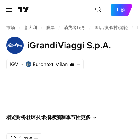
开始
市场
/
意大利
/
股票
/
消费者服务
/
酒店/度假村/游轮
/
iGrandiViaggi S.p.A.
IGV
Euronext Milan
概览
财务
社区
技术指标
预测
季节性
更多
完整图表