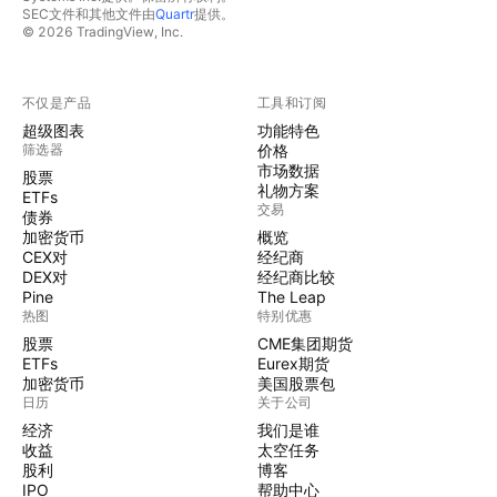
SEC文件和其他文件由
Quartr
提供。
© 2026 TradingView, Inc.
不仅是产品
工具和订阅
超级图表
功能特色
筛选器
价格
市场数据
股票
礼物方案
ETFs
交易
债券
加密货币
概览
CEX对
经纪商
DEX对
经纪商比较
Pine
The Leap
热图
特别优惠
股票
CME集团期货
ETFs
Eurex期货
加密货币
美国股票包
日历
关于公司
经济
我们是谁
收益
太空任务
股利
博客
IPO
帮助中心