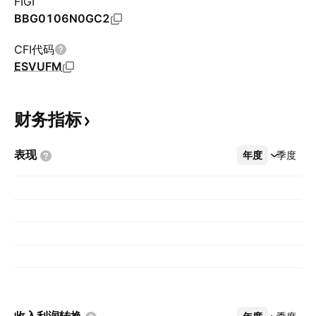
FIGI
BBG0106N0GC2
CFI代码
ESVUFM
财务指标
表现
年度
更多
季度