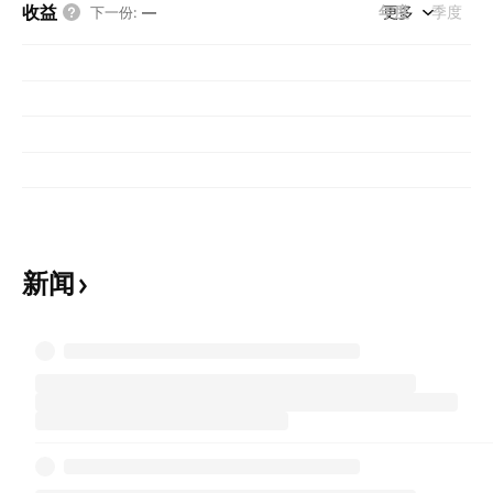
收益
年度
更多
季度
下一份
:
—
新闻