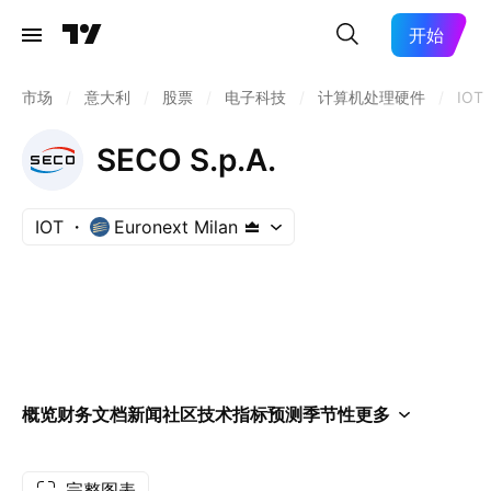
开始
市场
/
意大利
/
股票
/
电子科技
/
计算机处理硬件
/
IOT
SECO S.p.A.
IOT
Euronext Milan
概览
财务
文档
新闻
社区
技术指标
预测
季节性
更多
完整图表