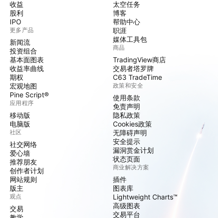
收益
太空任务
股利
博客
IPO
帮助中心
更多产品
职涯
媒体工具包
新闻流
商品
投资组合
基本面图表
TradingView商店
收益率曲线
交易者塔罗牌
期权
C63 TradeTime
宏观地图
政策和安全
Pine Script®
使用条款
应用程序
免责声明
移动版
隐私政策
电脑版
Cookies政策
社区
无障碍声明
安全提示
社交网络
漏洞赏金计划
爱心墙
状态页面
推荐朋友
商业解决方案
创作者计划
网站规则
插件
版主
图表库
观点
Lightweight Charts™
高级图表
交易
交易平台
教学