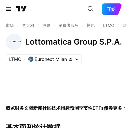
开始
市场
/
意大利
/
股票
/
消费者服务
/
博彩
/
LTMC
/
财
Lottomatica Group S.P.A.
LTMC
Euronext Milan
概览
财务
文档
新闻
社区
技术指标
预测
季节性
ETFs
债券
更多
基本面和统计数据