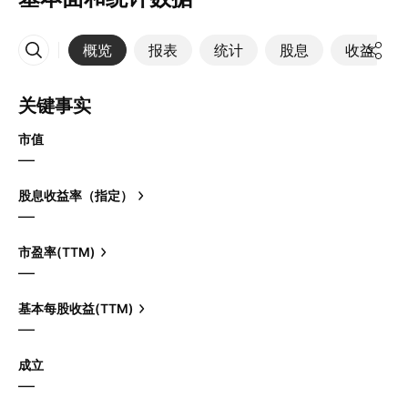
概览
报表
统计
股息
收益
更多
关键事实
市值
—
股息收益率（指定）
—
市盈率(TTM)
—
基本每股收益(TTM)
—
成立
—