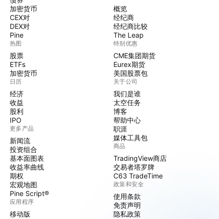
加密货币
概览
CEX对
经纪商
DEX对
经纪商比较
Pine
The Leap
热图
特别优惠
股票
CME集团期货
ETFs
Eurex期货
加密货币
美国股票包
日历
关于公司
经济
我们是谁
收益
太空任务
股利
博客
IPO
帮助中心
更多产品
职涯
媒体工具包
新闻流
商品
投资组合
基本面图表
TradingView商店
收益率曲线
交易者塔罗牌
期权
C63 TradeTime
宏观地图
政策和安全
Pine Script®
使用条款
应用程序
免责声明
移动版
隐私政策