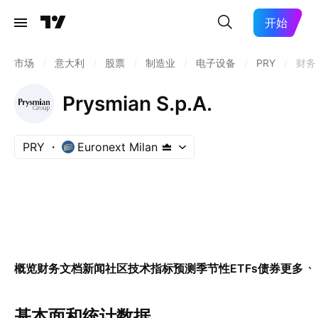
开始
市场
/
意大利
/
股票
/
制造业
/
电子设备
/
PRY
/
财务
Prysmian S.p.A.
PRY
Euronext Milan
概览
财务
文档
新闻
社区
技术指标
预测
季节性
ETFs
债券
更多
基本面和统计数据