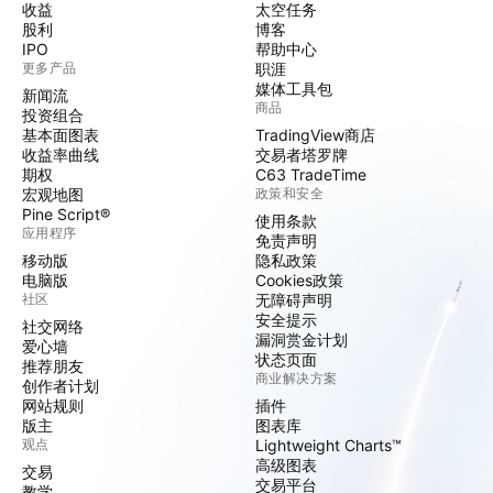
收益
太空任务
股利
博客
IPO
帮助中心
更多产品
职涯
媒体工具包
新闻流
商品
投资组合
基本面图表
TradingView商店
收益率曲线
交易者塔罗牌
期权
C63 TradeTime
宏观地图
政策和安全
Pine Script®
使用条款
应用程序
免责声明
移动版
隐私政策
电脑版
Cookies政策
社区
无障碍声明
安全提示
社交网络
漏洞赏金计划
爱心墙
状态页面
推荐朋友
商业解决方案
创作者计划
网站规则
插件
版主
图表库
观点
Lightweight Charts™
高级图表
交易
交易平台
教学