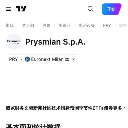
开始
市场
/
意大利
/
股票
/
制造业
/
电子设备
/
PRY
/
财务
Prysmian S.p.A.
PRY
Euronext Milan
概览
财务
文档
新闻
社区
技术指标
预测
季节性
ETFs
债券
更多
基本面和统计数据