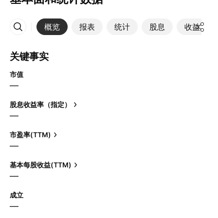
概览
报表
统计
股息
收益
更多
关键事实
市值
—
股息收益率（指定）
—
市盈率(TTM)
—
基本每股收益(TTM)
—
成立
—