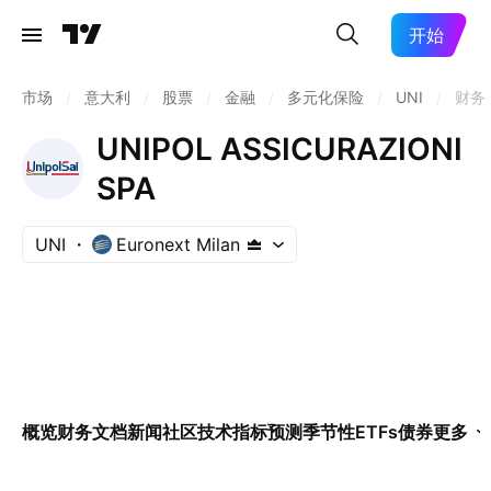
开始
市场
/
意大利
/
股票
/
金融
/
多元化保险
/
UNI
/
财务
UNIPOL ASSICURAZIONI
SPA
UNI
Euronext Milan
概览
财务
文档
新闻
社区
技术指标
预测
季节性
ETFs
债券
更多