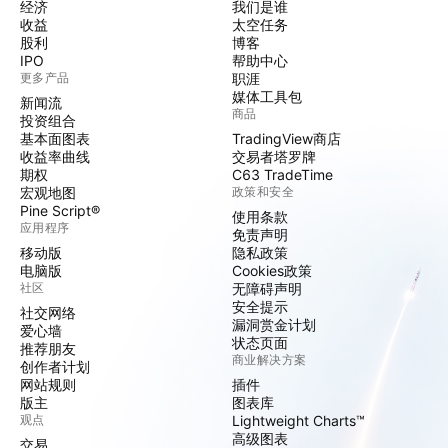
经济
我们是谁
收益
太空任务
股利
博客
IPO
帮助中心
更多产品
职涯
媒体工具包
新闻流
商品
投资组合
基本面图表
TradingView商店
收益率曲线
交易者塔罗牌
期权
C63 TradeTime
宏观地图
政策和安全
Pine Script®
使用条款
应用程序
免责声明
移动版
隐私政策
电脑版
Cookies政策
社区
无障碍声明
安全提示
社交网络
漏洞赏金计划
爱心墙
状态页面
推荐朋友
商业解决方案
创作者计划
网站规则
插件
版主
图表库
观点
Lightweight Charts™
高级图表
交易