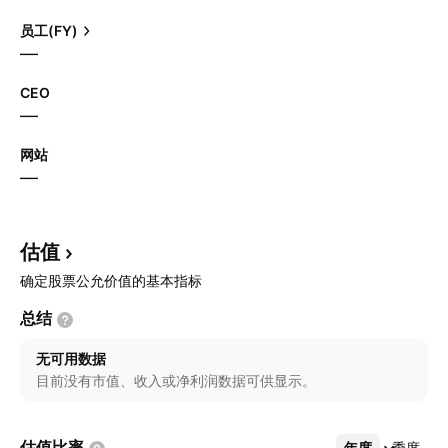
员工(FY)
—
CEO
—
网站
—
估值
确定股票公允价值的基本指标
总结
无可用数据
目前没有市值、收入或净利润数据可供显示。
估值比率
年度
更多
季度