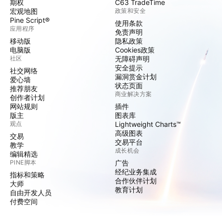
期权
C63 TradeTime
宏观地图
政策和安全
Pine Script®
使用条款
应用程序
免责声明
移动版
隐私政策
电脑版
Cookies政策
社区
无障碍声明
安全提示
社交网络
漏洞赏金计划
爱心墙
状态页面
推荐朋友
商业解决方案
创作者计划
网站规则
插件
版主
图表库
观点
Lightweight Charts™
高级图表
交易
交易平台
教学
成长机会
编辑精选
PINE脚本
广告
经纪业务集成
指标和策略
合作伙伴计划
大师
教育计划
自由开发人员
付费空间