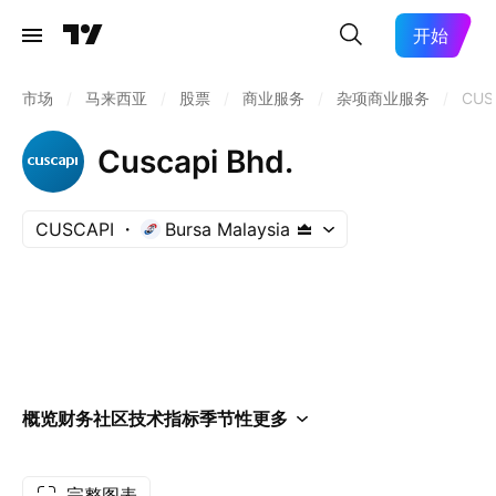
开始
市场
/
马来西亚
/
股票
/
商业服务
/
杂项商业服务
/
CUS
Cuscapi Bhd.
CUSCAPI
Bursa Malaysia
概览
财务
社区
技术指标
季节性
更多
完整图表