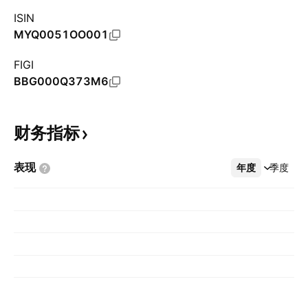
ISIN
MYQ0051OO001
FIGI
BBG000Q373M6
财务指标
表现
年度
更多
季度