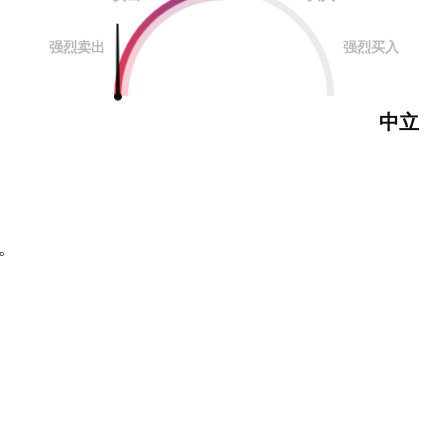
强烈卖出
强烈买入
中立
。