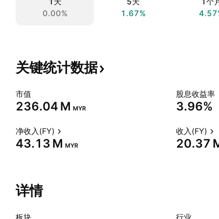
1天
5天
1个
0.00%
1.67%
4.57
关键统计数据
市值
股息收益率
‪236.04 M‬
3.96%
MYR
净收入(FY)
收入(FY)
‪43.13 M‬
‪20.37 M
MYR
详情
板块
行业