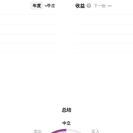
收益
年度
更多
季度
下一份
:
—
总结
中立
卖出
买入