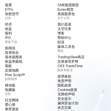
股票
CME集团期货
ETFs
Eurex期货
加密货币
美国股票包
日历
关于公司
经济
我们是谁
收益
太空任务
股利
博客
IPO
帮助中心
更多产品
职涯
媒体工具包
新闻流
商品
投资组合
基本面图表
TradingView商店
收益率曲线
交易者塔罗牌
期权
C63 TradeTime
宏观地图
政策和安全
Pine Script®
使用条款
应用程序
免责声明
移动版
隐私政策
电脑版
Cookies政策
社区
无障碍声明
安全提示
社交网络
漏洞赏金计划
爱心墙
状态页面
推荐朋友