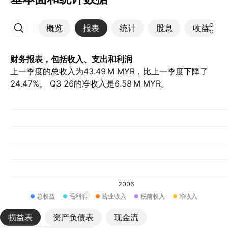
概览
报表
统计
股息
收益
更多
财务报表，包括收入、支出和利润
上一季度的总收入为‪43.49 M‬ MYR，比上一季度下降了
24.47%。 Q3 26的净收入是‪6.58 M‬ MYR。
2006
总收益
毛利润
营业收入
税前收入
净收入
损益表
资产负债表
现金流