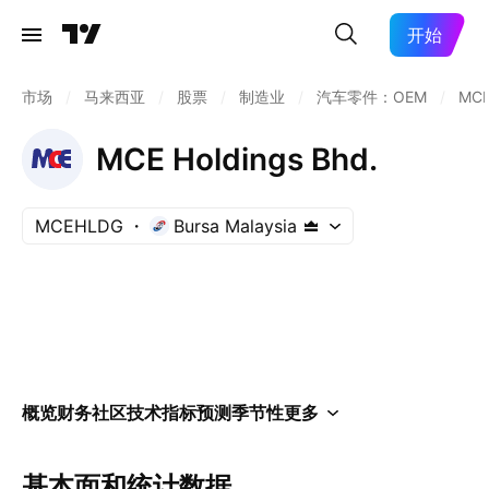
开始
市场
/
马来西亚
/
股票
/
制造业
/
汽车零件：OEM
/
MC
MCE Holdings Bhd.
MCEHLDG
Bursa Malaysia
概览
财务
社区
技术指标
预测
季节性
更多
基本面和统计数据