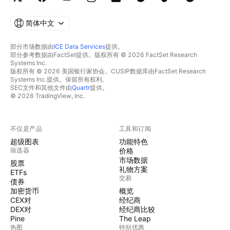
简体中文
部分市场数据由
ICE Data Services
提供。
部分参考数据由FactSet提供。版权所有 © 2026 FactSet Research
Systems Inc.
版权所有 © 2026 美国银行家协会。CUSIP数据库由FactSet Research
Systems Inc.提供。保留所有权利。
SEC文件和其他文件由
Quartr
提供。
© 2026 TradingView, Inc.
不仅是产品
工具和订阅
超级图表
功能特色
筛选器
价格
市场数据
股票
礼物方案
ETFs
交易
债券
加密货币
概览
CEX对
经纪商
DEX对
经纪商比较
Pine
The Leap
热图
特别优惠