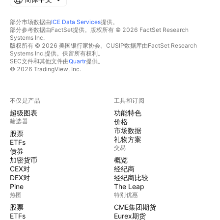
部分市场数据由
ICE Data Services
提供。
部分参考数据由FactSet提供。版权所有 © 2026 FactSet Research
Systems Inc.
版权所有 © 2026 美国银行家协会。CUSIP数据库由FactSet Research
Systems Inc.提供。保留所有权利。
SEC文件和其他文件由
Quartr
提供。
© 2026 TradingView, Inc.
不仅是产品
工具和订阅
超级图表
功能特色
筛选器
价格
市场数据
股票
礼物方案
ETFs
交易
债券
加密货币
概览
CEX对
经纪商
DEX对
经纪商比较
Pine
The Leap
热图
特别优惠
股票
CME集团期货
ETFs
Eurex期货