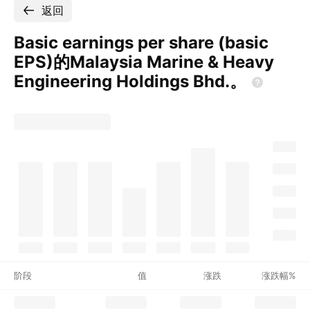
返回
Basic earnings per share (basic
EPS)的Malaysia Marine & Heavy
Engineering Holdings
Bhd.。
阶段
值
涨跌
涨跌幅%