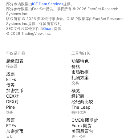
部分市场数据由
ICE Data Services
提供。
部分参考数据由FactSet提供。版权所有 © 2026 FactSet Research
Systems Inc.
版权所有 © 2026 美国银行家协会。CUSIP数据库由FactSet Research
Systems Inc.提供。保留所有权利。
SEC文件和其他文件由
Quartr
提供。
© 2026 TradingView, Inc.
不仅是产品
工具和订阅
超级图表
功能特色
筛选器
价格
市场数据
股票
礼物方案
ETFs
交易
债券
加密货币
概览
CEX对
经纪商
DEX对
经纪商比较
Pine
The Leap
热图
特别优惠
股票
CME集团期货
ETFs
Eurex期货
加密货币
美国股票包
日历
关于公司