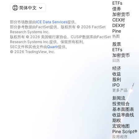
ETFs
简体中文
债券
加密货币
CEX对
部分市场数据由
ICE Data Services
提供。
DEX对
部分参考数据由FactSet提供。版权所有 © 2026 FactSet
Pine
Research Systems Inc.
热图
版权所有 © 2026 美国银行家协会。CUSIP数据库由FactSet
Research Systems Inc.提供。保留所有权利。
股票
SEC文件和其他文件由
Quartr
提供。
ETFs
© 2026 TradingView, Inc.
加密货币
日历
经济
收益
股利
IPO
更多产品
新闻流
投资组合
基本面图表
收益率曲线
期权
宏观地图
Pine Script®
应用程序