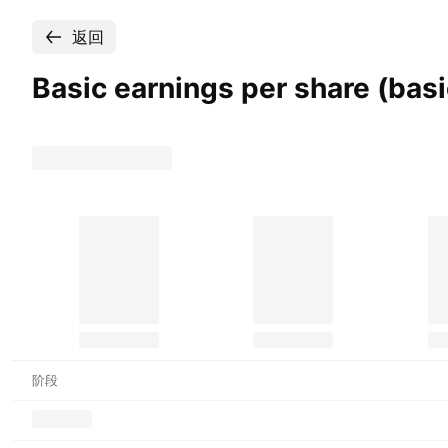
返回
Basic earnings per share (ba
阶段