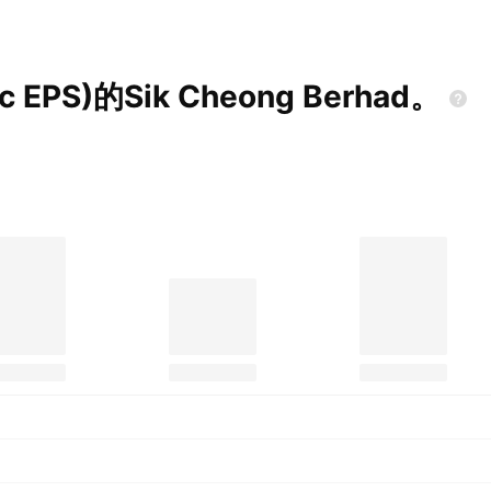
sic EPS)的Sik Cheong
Berhad。