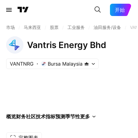
开始
市场
/
马来西亚
/
股票
/
工业服务
/
油田服务/设备
/
VA
Vantris Energy Bhd
VANTNRG
Bursa Malaysia
概览
财务
社区
技术指标
预测
季节性
更多
完整图表