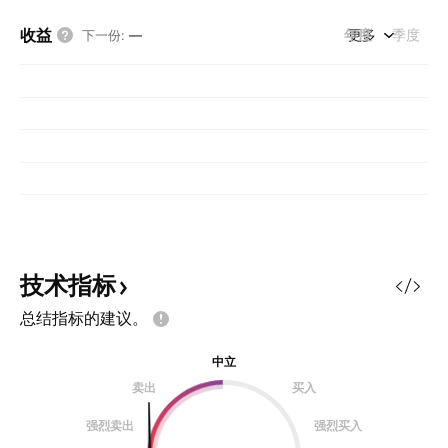
收益
年度
更多
季度
下一份
:
—
技术指标
总结指标的建议。
中立
卖出
买入
强烈卖出
强烈买入