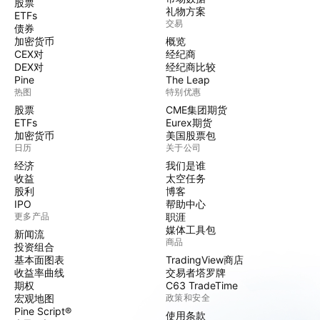
股票
礼物方案
ETFs
交易
债券
加密货币
概览
CEX对
经纪商
DEX对
经纪商比较
Pine
The Leap
热图
特别优惠
股票
CME集团期货
ETFs
Eurex期货
加密货币
美国股票包
日历
关于公司
经济
我们是谁
收益
太空任务
股利
博客
IPO
帮助中心
更多产品
职涯
媒体工具包
新闻流
商品
投资组合
基本面图表
TradingView商店
收益率曲线
交易者塔罗牌
期权
C63 TradeTime
宏观地图
政策和安全
Pine Script®
使用条款