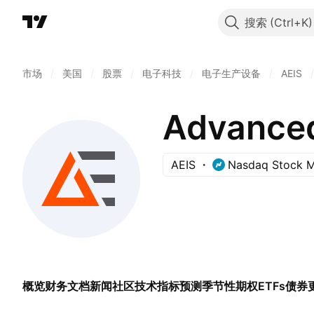
搜索
市场
/
美国
/
股票
/
电子科技
/
电子生产设备
/
AEIS
/
Advanced 
AEIS
Nasdaq Stock M
概览
财务
文档
新闻
社区
技术指标
预测
季节性
期权
ETFs
债券