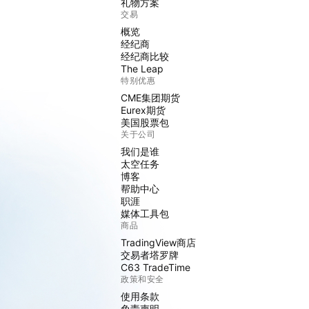
礼物方案
交易
概览
经纪商
经纪商比较
The Leap
特别优惠
CME集团期货
Eurex期货
美国股票包
关于公司
我们是谁
太空任务
博客
帮助中心
职涯
媒体工具包
商品
TradingView商店
交易者塔罗牌
C63 TradeTime
政策和安全
使用条款
免责声明