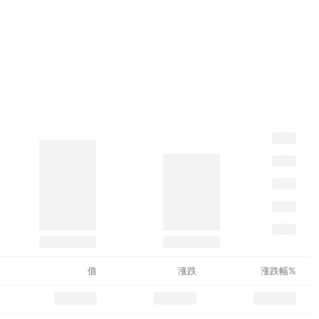
值
涨跌
涨跌幅%