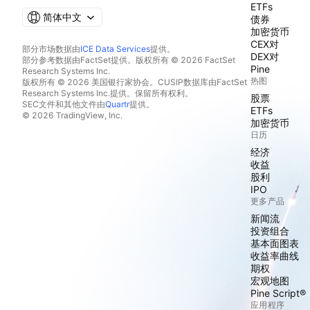
ETFs
简体中文
债券
加密货币
CEX对
部分市场数据由
ICE Data Services
提供。
DEX对
部分参考数据由FactSet提供。版权所有 © 2026 FactSet
Pine
Research Systems Inc.
热图
版权所有 © 2026 美国银行家协会。CUSIP数据库由FactSet
Research Systems Inc.提供。保留所有权利。
股票
SEC文件和其他文件由
Quartr
提供。
ETFs
© 2026 TradingView, Inc.
加密货币
日历
经济
收益
股利
IPO
更多产品
新闻流
投资组合
基本面图表
收益率曲线
期权
宏观地图
Pine Script®
应用程序