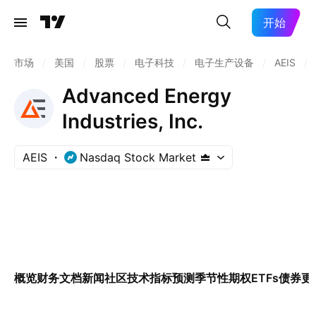
开始
市场
/
美国
/
股票
/
电子科技
/
电子生产设备
/
AEIS
/
Advanced Energy
Industries, Inc.
AEIS
Nasdaq Stock Market
概览
财务
文档
新闻
社区
技术指标
预测
季节性
期权
ETFs
债券
更