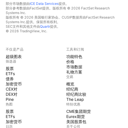
部分市场数据由
ICE Data Services
提供。
部分参考数据由FactSet提供。版权所有 © 2026 FactSet Research
Systems Inc.
版权所有 © 2026 美国银行家协会。CUSIP数据库由FactSet Research
Systems Inc.提供。保留所有权利。
SEC文件和其他文件由
Quartr
提供。
© 2026 TradingView, Inc.
不仅是产品
工具和订阅
超级图表
功能特色
筛选器
价格
市场数据
股票
礼物方案
ETFs
交易
债券
加密货币
概览
CEX对
经纪商
DEX对
经纪商比较
Pine
The Leap
热图
特别优惠
股票
CME集团期货
ETFs
Eurex期货
加密货币
美国股票包
日历
关于公司