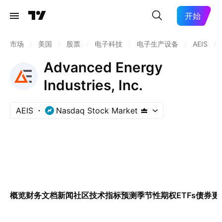
开始
市场
/
美国
/
股票
/
电子科技
/
电子生产设备
/
AEIS
/
Advanced Energy
Industries, Inc.
AEIS
Nasdaq Stock Market
概览
财务
文档
新闻
社区
技术指标
预测
季节性
期权
ETFs
债券
更