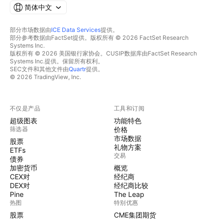
简体中文
部分市场数据由
ICE Data Services
提供。
部分参考数据由FactSet提供。版权所有 © 2026 FactSet Research
Systems Inc.
版权所有 © 2026 美国银行家协会。CUSIP数据库由FactSet Research
Systems Inc.提供。保留所有权利。
SEC文件和其他文件由
Quartr
提供。
© 2026 TradingView, Inc.
不仅是产品
工具和订阅
超级图表
功能特色
筛选器
价格
市场数据
股票
礼物方案
ETFs
交易
债券
加密货币
概览
CEX对
经纪商
DEX对
经纪商比较
Pine
The Leap
热图
特别优惠
股票
CME集团期货