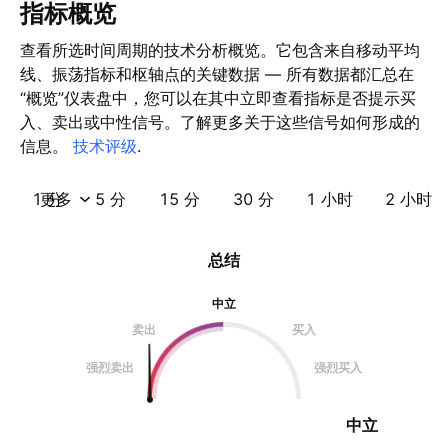
指标概览
查看所选时间周期的技术分析概览。它包含来自移动平均
线、振荡指标和枢轴点的关键数据 — 所有数据都汇总在
“概览”仪表盘中，您可以在其中立即查看指标是否提示买
入、卖出或中性信号。了解更多关于这些信号如何形成的
信息。
技术评级
.
1 分
更多
5 分
15 分
30 分
1 小时
2 小时
总结
中立
卖出
买入
强烈卖出
强烈买入
中立