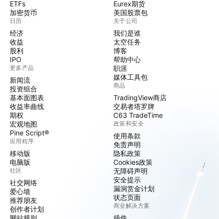
ETFs
Eurex期货
加密货币
美国股票包
日历
关于公司
经济
我们是谁
收益
太空任务
股利
博客
IPO
帮助中心
更多产品
职涯
媒体工具包
新闻流
商品
投资组合
基本面图表
TradingView商店
收益率曲线
交易者塔罗牌
期权
C63 TradeTime
宏观地图
政策和安全
Pine Script®
使用条款
应用程序
免责声明
移动版
隐私政策
电脑版
Cookies政策
社区
无障碍声明
安全提示
社交网络
漏洞赏金计划
爱心墙
状态页面
推荐朋友
商业解决方案
创作者计划
网站规则
插件