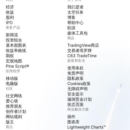
经济
我们是谁
收益
太空任务
股利
博客
IPO
帮助中心
更多产品
职涯
媒体工具包
新闻流
商品
投资组合
基本面图表
TradingView商店
收益率曲线
交易者塔罗牌
期权
C63 TradeTime
宏观地图
政策和安全
Pine Script®
使用条款
应用程序
免责声明
移动版
隐私政策
电脑版
Cookies政策
社区
无障碍声明
安全提示
社交网络
漏洞赏金计划
爱心墙
状态页面
推荐朋友
商业解决方案
创作者计划
网站规则
插件
版主
图表库
观点
Lightweight Charts™