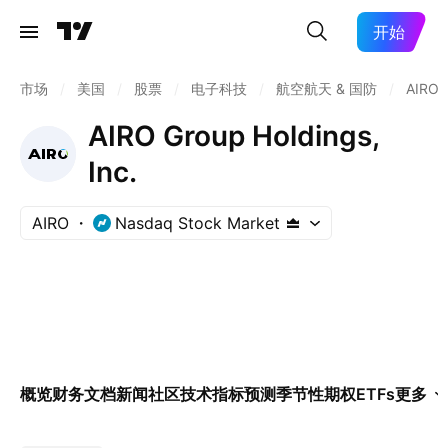
开始
市场
/
美国
/
股票
/
电子科技
/
航空航天 & 国防
/
AIRO
AIRO Group Holdings,
Inc.
AIRO
Nasdaq Stock Market
概览
财务
文档
新闻
社区
技术指标
预测
季节性
期权
ETFs
更多