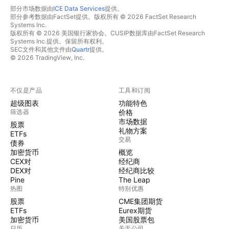
部分市场数据由
ICE Data Services
提供。
部分参考数据由FactSet提供。版权所有 © 2026 FactSet Research
Systems Inc.
版权所有 © 2026 美国银行家协会。CUSIP数据库由FactSet Research
Systems Inc.提供。保留所有权利。
SEC文件和其他文件由
Quartr
提供。
© 2026 TradingView, Inc.
不仅是产品
工具和订阅
超级图表
功能特色
筛选器
价格
市场数据
股票
礼物方案
ETFs
交易
债券
加密货币
概览
CEX对
经纪商
DEX对
经纪商比较
Pine
The Leap
热图
特别优惠
股票
CME集团期货
ETFs
Eurex期货
加密货币
美国股票包
日历
关于公司