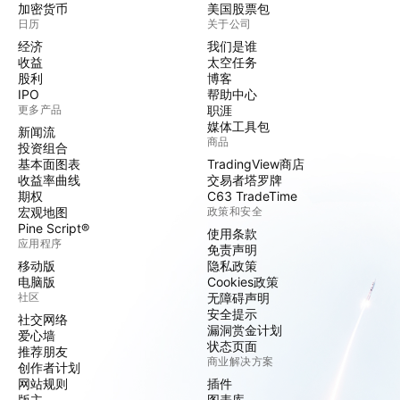
加密货币
美国股票包
日历
关于公司
经济
我们是谁
收益
太空任务
股利
博客
IPO
帮助中心
更多产品
职涯
媒体工具包
新闻流
商品
投资组合
基本面图表
TradingView商店
收益率曲线
交易者塔罗牌
期权
C63 TradeTime
宏观地图
政策和安全
Pine Script®
使用条款
应用程序
免责声明
移动版
隐私政策
电脑版
Cookies政策
社区
无障碍声明
安全提示
社交网络
漏洞赏金计划
爱心墙
状态页面
推荐朋友
商业解决方案
创作者计划
网站规则
插件
版主
图表库