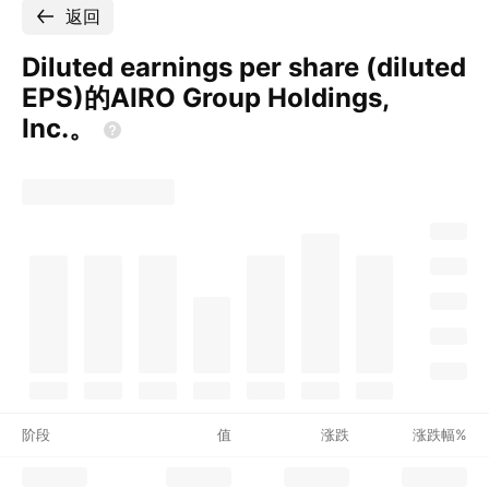
返回
Diluted earnings per share (diluted
EPS)的AIRO Group Holdings,
Inc.。
阶段
值
涨跌
涨跌幅%