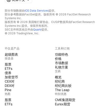
部分市场数据由
ICE Data Services
提供。
部分参考数据由FactSet提供。版权所有 © 2026 FactSet Research
Systems Inc.
版权所有 © 2026 美国银行家协会。CUSIP数据库由FactSet Research
Systems Inc.提供。保留所有权利。
SEC文件和其他文件由
Quartr
提供。
© 2026 TradingView, Inc.
不仅是产品
工具和订阅
超级图表
功能特色
筛选器
价格
市场数据
股票
礼物方案
ETFs
交易
债券
加密货币
概览
CEX对
经纪商
DEX对
经纪商比较
Pine
The Leap
热图
特别优惠
股票
CME集团期货
ETFs
Eurex期货