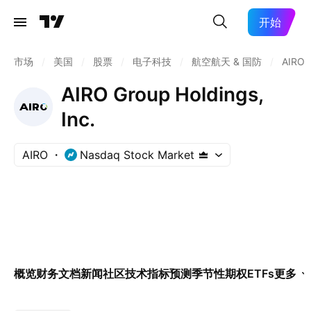
开始
市场
/
美国
/
股票
/
电子科技
/
航空航天 & 国防
/
AIRO
AIRO Group Holdings,
Inc.
AIRO
Nasdaq Stock Market
概览
财务
文档
新闻
社区
技术指标
预测
季节性
期权
ETFs
更多