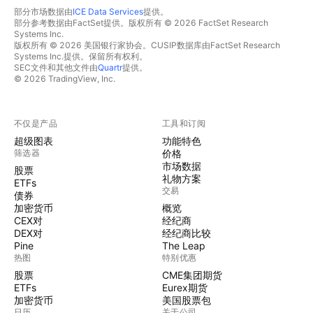
部分市场数据由
ICE Data Services
提供。
部分参考数据由FactSet提供。版权所有 © 2026 FactSet Research
Systems Inc.
版权所有 © 2026 美国银行家协会。CUSIP数据库由FactSet Research
Systems Inc.提供。保留所有权利。
SEC文件和其他文件由
Quartr
提供。
© 2026 TradingView, Inc.
不仅是产品
工具和订阅
超级图表
功能特色
筛选器
价格
市场数据
股票
礼物方案
ETFs
交易
债券
加密货币
概览
CEX对
经纪商
DEX对
经纪商比较
Pine
The Leap
热图
特别优惠
股票
CME集团期货
ETFs
Eurex期货
加密货币
美国股票包
日历
关于公司