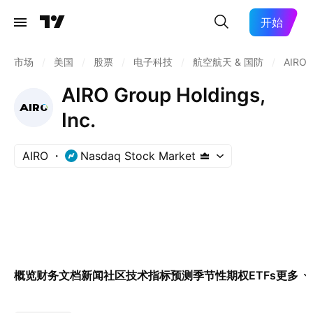
开始
市场
/
美国
/
股票
/
电子科技
/
航空航天 & 国防
/
AIRO
AIRO Group Holdings,
Inc.
AIRO
Nasdaq Stock Market
概览
财务
文档
新闻
社区
技术指标
预测
季节性
期权
ETFs
更多