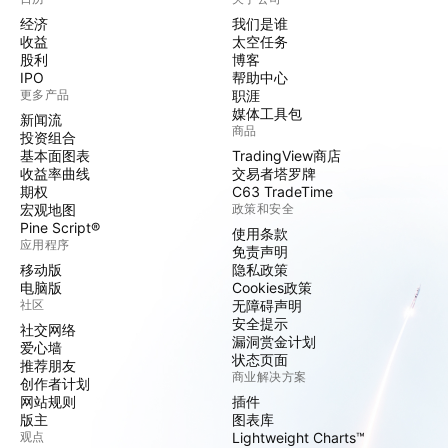
经济
我们是谁
收益
太空任务
股利
博客
IPO
帮助中心
更多产品
职涯
媒体工具包
新闻流
商品
投资组合
基本面图表
TradingView商店
收益率曲线
交易者塔罗牌
期权
C63 TradeTime
宏观地图
政策和安全
Pine Script®
使用条款
应用程序
免责声明
移动版
隐私政策
电脑版
Cookies政策
社区
无障碍声明
安全提示
社交网络
漏洞赏金计划
爱心墙
状态页面
推荐朋友
商业解决方案
创作者计划
网站规则
插件
版主
图表库
观点
Lightweight Charts™