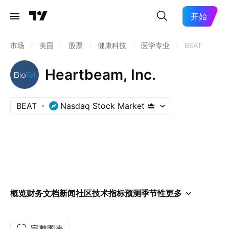
开始
市场
/
美国
/
股票
/
健康科技
/
医学专业
/
BEAT
Heartbeam, Inc.
BEAT
Nasdaq Stock Market
概览
财务
文档
新闻
社区
技术指标
预测
季节性
更多
完整图表