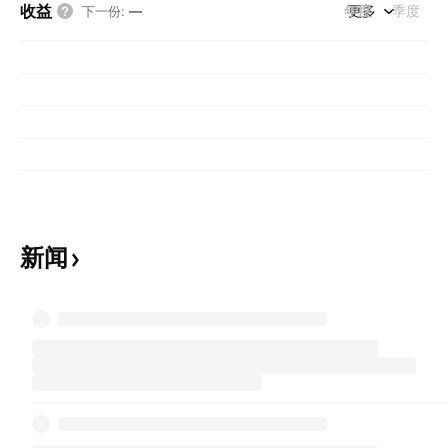
收益
年度
更多
季度
下一份
:
—
新闻