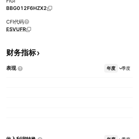
FIGI
BBG012F6HZX2
CFI代码
ESVUFR
财务指标
表现
年度
更多
季度